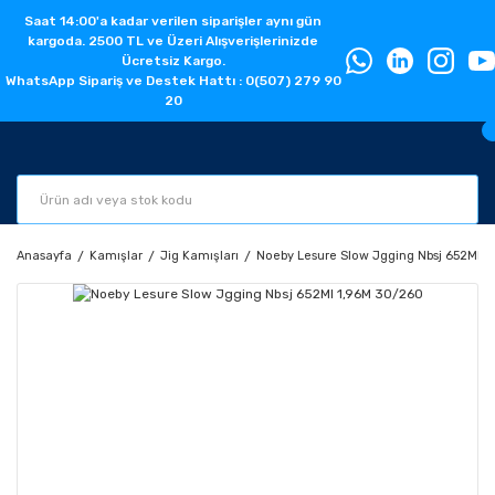
Saat 14:00'a kadar verilen siparişler aynı gün
kargoda. 2500 TL ve Üzeri Alışverişlerinizde
Ücretsiz Kargo.
WhatsApp Sipariş ve Destek Hattı : 0(507) 279 90
20
Anasayfa
Kamışlar
Jig Kamışları
Noeby Lesure Slow Jgging Nbsj 652Ml 