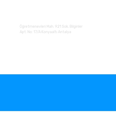
Adres
Öğretmenevleri Mah. 921 Sok. Bilginler
Apt. No: 17/A Konyaaltı Antalya
0 (507) 279 90 20