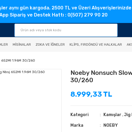
şler aynı gün kargoda. 2500 TL ve Üzeri Alışverişlerinizde
pp Sipariş ve Destek Hattı : 0(507) 279 90 20
MLER
MISINALAR
ZOKA VE İĞNELER
KLIPS, FIRDÖNDÜ VE HALKALAR
AK
 652Ml 1.96M 30/260
Noeby Nonsuch Slow 
30/260
8.999,33 TL
Kategori
Kamışlar
,
Jig
Marka
NOEBY