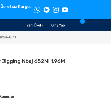
 Ücretsiz Kargo.
Yeni Üyelik
Giriş Yap
SESUARLAR
Jigging Nbsj 652Ml 1.96M
 Kamışları