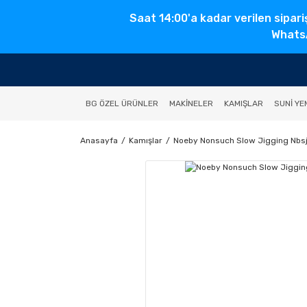
Saat 14:00'a kadar verilen sipari
WhatsA
BG ÖZEL ÜRÜNLER
MAKINELER
KAMIŞLAR
SUNI YE
Anasayfa
Kamışlar
Noeby Nonsuch Slow Jigging Nbsj