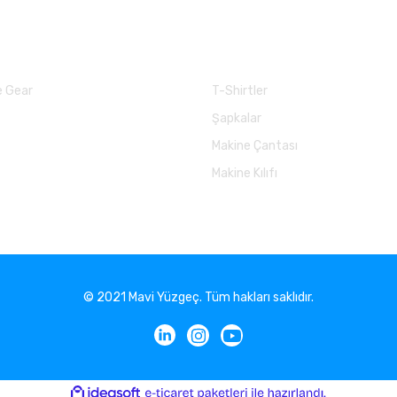
larımız
Balık Günlükleri
 Gear
T-Shirtler
Şapkalar
Makine Çantası
Makine Kılıfı
© 2021 Mavi Yüzgeç. Tüm hakları saklıdır.
ile
ideasoft
e-