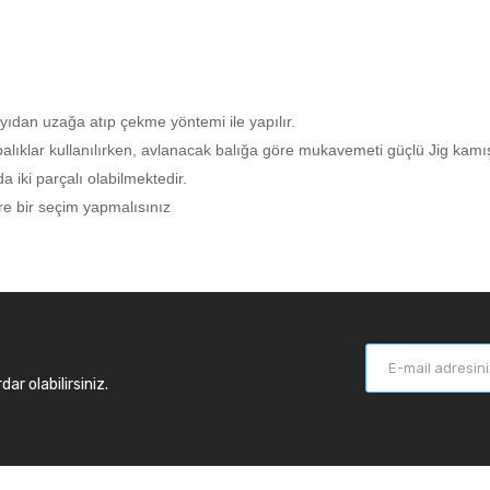
ıdan uzağa atıp çekme yöntemi ile yapılır.
lıklar kullanılırken, avlanacak balığa göre mukavemeti güçlü Jig kamışla
a iki parçalı olabilmektedir.
re bir seçim yapmalısınız
r olabilirsiniz.