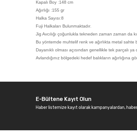
Kapalı Boy :148 cm
Ağırlığı :155 gr
Halka Sayısı:8
Fuji Halkaları Bulunmaktadır.
Jig Avcılığı çoğunlukla tekneden zaman zaman da kıy
Bu yöntemde muhtelif renk ve ağırlıkta metal sahte ba
Dayanıklı olması açısından genellikle tek parçalı ya d
Avlandığınız bölgedeki hedef balıkların ağırlığına gö
E-Bültene Kayıt Olun
Haber listemize kayıt olarak kampanyalardan, haberda