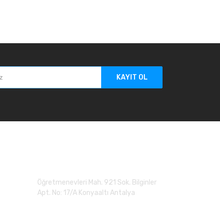
KAYIT OL
Adres
Öğretmenevleri Mah. 921 Sok. Bilginler
Apt. No: 17/A Konyaaltı Antalya
0 (507) 279 90 20