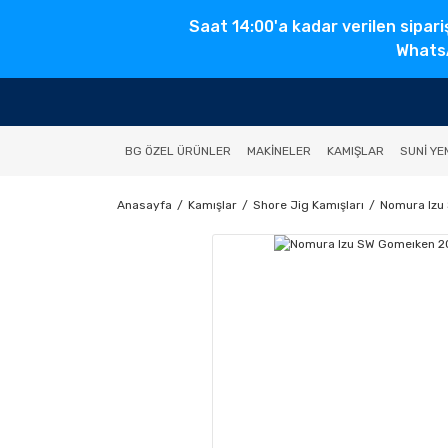
Saat 14:00'a kadar verilen sipari
WhatsA
BG ÖZEL ÜRÜNLER
MAKINELER
KAMIŞLAR
SUNI YE
Anasayfa
Kamışlar
Shore Jig Kamışları
Nomura Izu