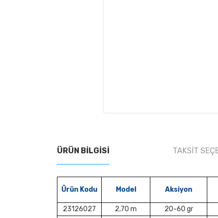
ÜRÜN BILGISI
TAKSIT SEÇ
Ürün Kodu
Model
Aksiyon
23126027
2,70 m
20-60 gr