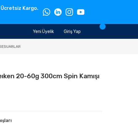
 Ücretsiz Kargo.
Yeni Üyelik
Giriş Yap
SESUARLAR
ıken 20-60g 300cm Spin Kamışı
ışları