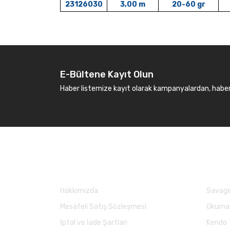
23126030
3,00 m
20-60 gr
E-Bültene Kayıt Olun
Haber listemize kayıt olarak kampanyalardan, haberda
Kurumsal
Marka
Hakkımızda
Savage
Mesafeli Satış Sözleşmesi
Okuma
İptal ve İade Şartları
Kendo