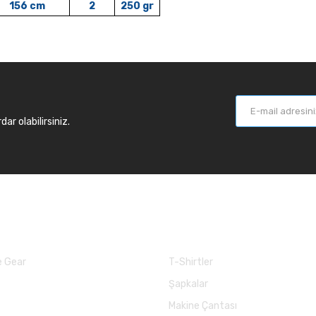
156 cm
2
250 gr
r olabilirsiniz.
larımız
Balık Günlükleri
 Gear
T-Shirtler
Şapkalar
Makine Çantası