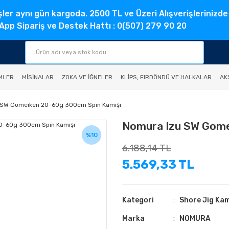
şler aynı gün kargoda. 2500 TL ve Üzeri Alışverişlerinizde
pp Sipariş ve Destek Hattı : 0(507) 279 90 20
MLER
MISINALAR
ZOKA VE İĞNELER
KLIPS, FIRDÖNDÜ VE HALKALAR
AK
 SW Gomeıken 20-60g 300cm Spin Kamışı
Nomura Izu SW Gome
%10
6.188,14 TL
5.569,33 TL
Kategori
Shore Jig Kam
Marka
NOMURA