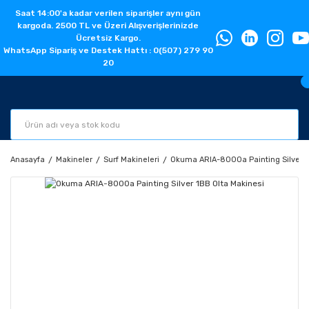
Saat 14:00'a kadar verilen siparişler aynı gün
kargoda. 2500 TL ve Üzeri Alışverişlerinizde
Ücretsiz Kargo.
WhatsApp Sipariş ve Destek Hattı : 0(507) 279 90
20
Anasayfa
Makineler
Surf Makineleri
Okuma ARIA-8000a Painting Silver 1