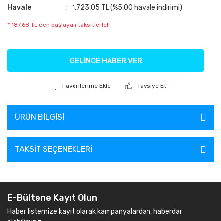
Havale
1.723,05 TL (%5,00 havale indirimi)
* 187,68 TL den başlayan taksitlerle!!
GELİNCE HABER VER
Tavsiye Et
ÜRÜN BILGISI
TAKSIT SEÇENEKLERI
E-Bültene Kayıt Olun
Haber listemize kayıt olarak kampanyalardan, haberdar