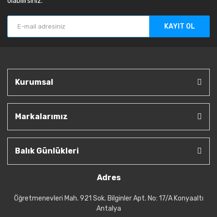
olabilirsiniz.
KAYIT OL
Kurumsal
Markalarımız
Balık Günlükleri
Adres
Öğretmenevleri Mah. 921 Sok. Bilginler Apt. No: 17/A Konyaaltı
Antalya