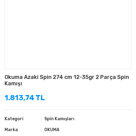
Okuma Azaki Spin 274 cm 12-35gr 2 Parça Spin
Kamışı
1.813,74 TL
Kategori
Spin Kamışları
Marka
OKUMA