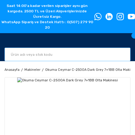
Saat 14:00'a kadar verilen siparişler aynı gün
kargoda. 2500 TL ve Üzeri Alışverişlerinizde
Ücretsiz Kargo.
WhatsApp Sipariş ve Destek Hattı : 0(507) 279 90
20
Anasayfa
Makineler
Okuma Ceymar C-2500A Dark Grey 7+1BB Olta Makine