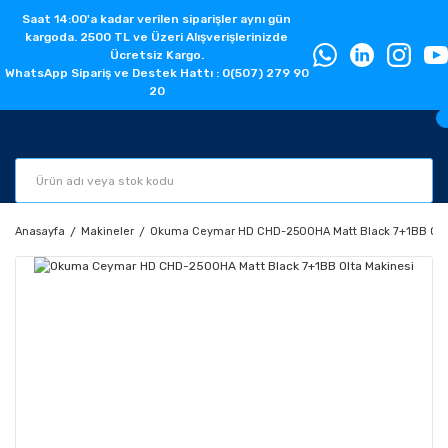
Saat 14:00'a kadar verilen siparişler aynı gün
kargoda. 2500 TL ve Üzeri Alışverişlerinizde
Ücretsiz Kargo.
WhatsApp Sipariş ve Destek Hattı : 0(507) 279 90
20
Anasayfa
Makineler
Okuma Ceymar HD CHD-2500HA Matt Black 7+1BB Olta