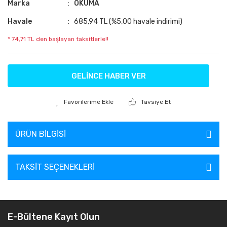
Marka
OKUMA
Havale
685,94 TL (%5,00 havale indirimi)
* 74,71 TL den başlayan taksitlerle!!
GELİNCE HABER VER
Tavsiye Et
ÜRÜN BILGISI
TAKSIT SEÇENEKLERI
E-Bültene Kayıt Olun