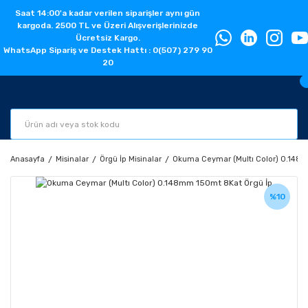
Saat 14:00'a kadar verilen siparişler aynı gün
kargoda. 2500 TL ve Üzeri Alışverişlerinizde
Ücretsiz Kargo.
WhatsApp Sipariş ve Destek Hattı : 0(507) 279 90
20
Anasayfa
Misinalar
Örgü İp Misinalar
Okuma Ceymar (Multı Color) 0.148
%10