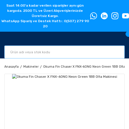
Saat 14:00'a kadar verilen siparişler aynı gün
kargoda. 2500 TL ve Üzeri Alışverişlerinizde
Ücretsiz Kargo.
WhatsApp Sipariş ve Destek Hattı : 0(507) 279 90
20
Anasayfa
Makineler
Okuma Fin Chaser X FNX-60NG Neon Green 1BB Olta M