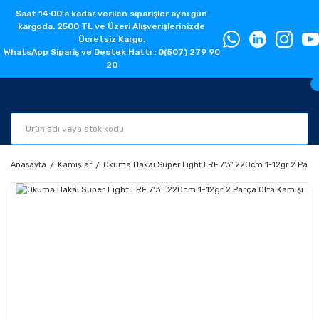
Saat 14:00'a kadar verilen siparişler aynı gün
kargoda. 2500 TL ve Üzeri Alışverişlerinizde
Ücretsiz Kargo.
WhatsApp Sipariş ve Destek Hattı : 0(507) 279 90
20
Anasayfa
Kamışlar
Okuma Hakai Super Light LRF 7'3'' 220cm 1-12gr 2 Parça