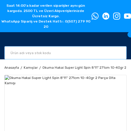
Saat 14:00'a kadar verilen siparişler aynı gün
kargoda. 2500 TL ve Üzeri Alışverişlerinizde
Ücretsiz Kargo.
WhatsApp Sipariş ve Destek Hattı : 0(507) 279 90
20
Anasayfa
Kamışlar
Okuma Hakai Super Light Spin 8'11'' 271cm 10-40gr 2 Pa