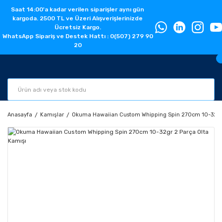
Saat 14:00'a kadar verilen siparişler aynı gün
kargoda. 2500 TL ve Üzeri Alışverişlerinizde
Ücretsiz Kargo.
WhatsApp Sipariş ve Destek Hattı : 0(507) 279 90
20
Anasayfa
Kamışlar
Okuma Hawaiian Custom Whipping Spin 270cm 10-32gr 