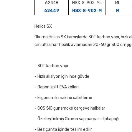
62448
HSX-S-902-ML
ML
62449
HSX-S-902-M
M
Helios SX
Okuma Helios SX kamışlarda 30T karbon yapı, hızlı aks
cm ultra hafif balık avlamadan 20-60 gr 300 cm jiggi
- 30T karbon yapı
- Hızlı aksiyon için ince gövde
- Japon split EVA kolları
- Ergonomik makine sabitleme
- CCS SIC gunsmoke çerçeve halkalar
- Özelleştirilmiş Okuma sap parçası dipkapağı
- Bez çanta içinde teslim edilir