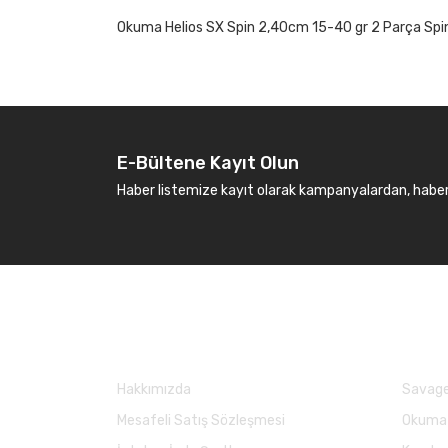
Okuma Helios SX Spin 2,40cm 15-40 gr 2 Parça Spi
E-Bültene Kayıt Olun
Haber listemize kayıt olarak kampanyalardan, haberda
Kurumsal
Marka
Hakkımızda
Savage
Mesafeli Satış Sözleşmesi
Okuma