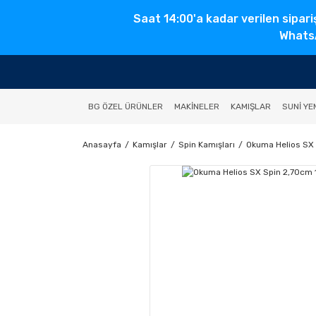
Saat 14:00'a kadar verilen sipari
WhatsA
BG ÖZEL ÜRÜNLER
MAKINELER
KAMIŞLAR
SUNI YE
Anasayfa
Kamışlar
Spin Kamışları
Okuma Helios SX 