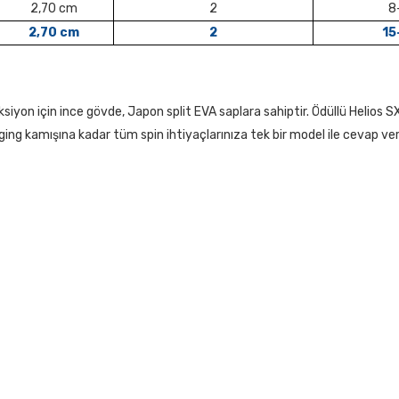
2,70 cm
2
8
2,70 cm
2
15
iyon için ince gövde, Japon split EVA saplara sahiptir. Ödüllü Helios SX
ng kamışına kadar tüm spin ihtiyaçlarınıza tek bir model ile cevap veri