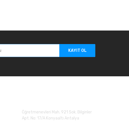
KAYIT OL
Adres
Öğretmenevleri Mah. 921 Sok. Bilginler
Apt. No: 17/A Konyaaltı Antalya