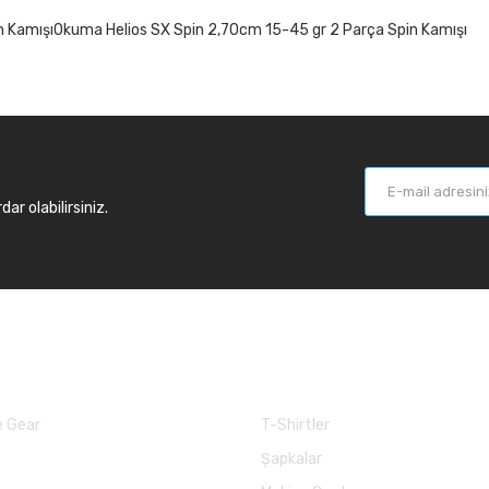
n KamışıOkuma Helios SX Spin 2,70cm 15-45 gr 2 Parça Spin Kamışı
r olabilirsiniz.
larımız
Balık Günlükleri
 Gear
T-Shirtler
Şapkalar