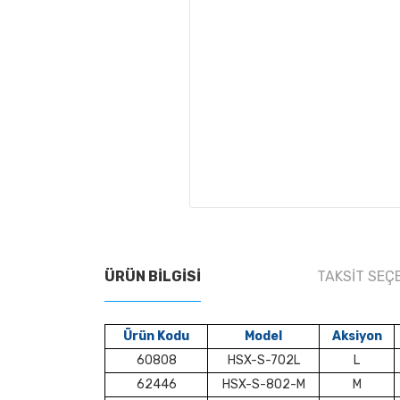
ÜRÜN BILGISI
TAKSIT SEÇ
Ürün Kodu
Model
Aksiyon
60808
HSX-S-702L
L
62446
HSX-S-802-M
M