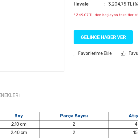
Havale
3.204,75 TL (%5
* 349,07 TL den başlayan taksitlerle!
GELİNCE HABER VER
Tavs
ENEKLERI
Boy
Parça Sayısı
Atış
2,10 cm
2
4
2,40 cm
2
15