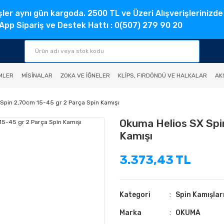
şler aynı gün kargoda. 2500 TL ve Üzeri Alışverişlerinizde
pp Sipariş ve Destek Hattı : 0(507) 279 90 20
MLER
MISINALAR
ZOKA VE İĞNELER
KLIPS, FIRDÖNDÜ VE HALKALAR
AK
Spin 2,70cm 15-45 gr 2 Parça Spin Kamışı
Okuma Helios SX Spi
Kamışı
3.373,43 TL
Kategori
Spin Kamışlar
Marka
OKUMA