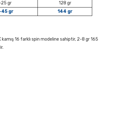
-25 gr
128 gr
-45 gr
144 gr
 kamış 16 farklı spin modeline sahiptir, 2-8 gr 165
r.