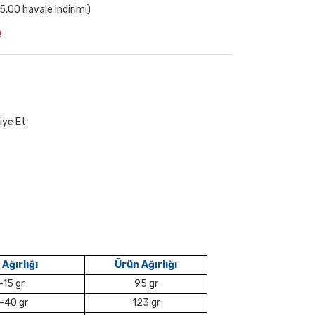
,00 havale indirimi)
!
iye Et
 Ağırlığı
Ürün Ağırlığı
-15 gr
95 gr
-40 gr
123 gr