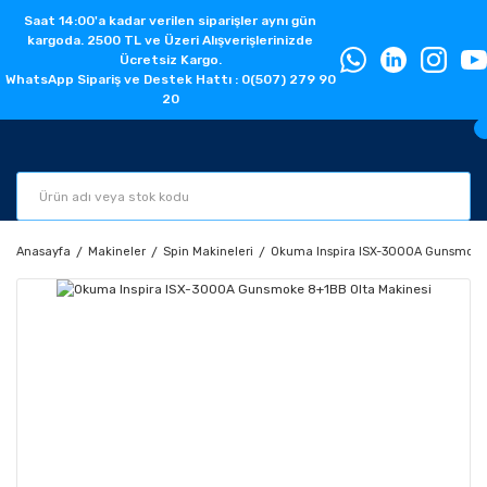
Saat 14:00'a kadar verilen siparişler aynı gün
kargoda. 2500 TL ve Üzeri Alışverişlerinizde
Ücretsiz Kargo.
WhatsApp Sipariş ve Destek Hattı : 0(507) 279 90
20
Anasayfa
Makineler
Spin Makineleri
Okuma Inspira ISX-3000A Gunsmoke