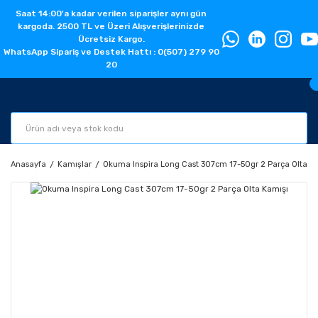
Saat 14:00'a kadar verilen siparişler aynı gün
kargoda. 2500 TL ve Üzeri Alışverişlerinizde
Ücretsiz Kargo.
WhatsApp Sipariş ve Destek Hattı : 0(507) 279 90
20
Anasayfa
Kamışlar
Okuma Inspira Long Cast 307cm 17-50gr 2 Parça Olta K