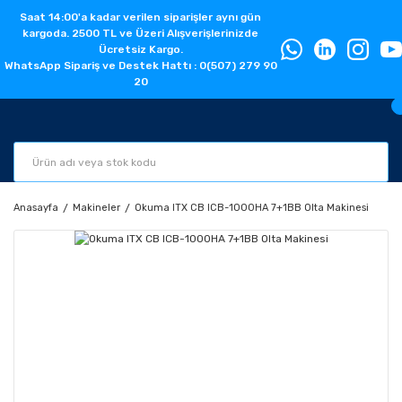
Saat 14:00'a kadar verilen siparişler aynı gün
kargoda. 2500 TL ve Üzeri Alışverişlerinizde
Ücretsiz Kargo.
WhatsApp Sipariş ve Destek Hattı : 0(507) 279 90
20
Anasayfa
Makineler
Okuma ITX CB ICB-1000HA 7+1BB Olta Makinesi