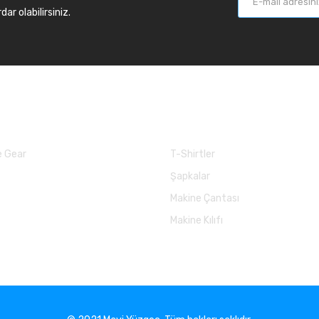
r olabilirsiniz.
larımız
Balık Günlükleri
 Gear
T-Shirtler
Şapkalar
Makine Çantası
Makine Kılıfı