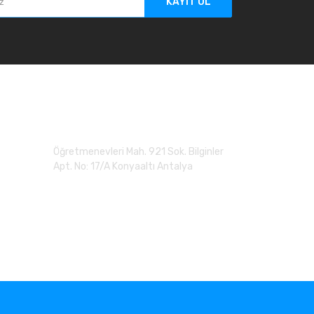
KAYIT OL
Adres
Öğretmenevleri Mah. 921 Sok. Bilginler
Apt. No: 17/A Konyaaltı Antalya
0 (507) 279 90 20