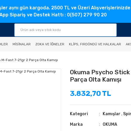
şler aynı gün kargoda. 2500 TL ve Üzeri Alışverişlerinizde
pp Sipariş ve Destek Hattı : 0(507) 279 90 20
MLER
MISINALAR
ZOKA VE İĞNELER
KLIPS, FIRDÖNDÜ VE HALKALAR
AK
-Fast 7-21gr 2 Parça Olta Kamışı
Okuma Psycho Stick
Parça Olta Kamışı
3.832,70 TL
Kategori
Kamışlar
,
Spi
Marka
OKUMA