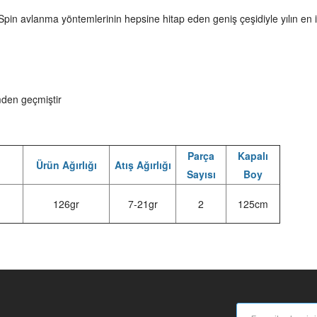
ve Spin avlanma yöntemlerinin hepsine hitap eden geniş çeşidiyle yılın en i
mden geçmiştir
Parça
Kapalı
Ürün Ağırlığı
Atış Ağırlığı
Sayısı
Boy
126gr
7-21gr
2
125cm