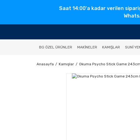
Saat 14:00'a kadar verilen sipari
WhatsA
BG ÖZEL ÜRÜNLER
MAKINELER
KAMIŞLAR
SUNI YE
Anasayfa
Kamışlar
Okuma Psycho Stick Game 243cm M