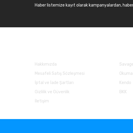
Haber listemize kayıt olarak kampanyalardan, haberda
Kurumsal
Marka
Hakkımızda
Savage
Mesafeli Satış Sözleşmesi
Okuma
İptal ve İade Şartları
Kendo
Gizlilik ve Güvenlik
BKK
İletişim