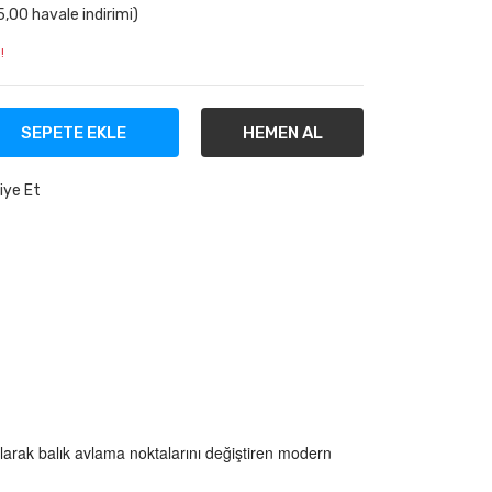
,00 havale indirimi)
!
SEPETE EKLE
HEMEN AL
iye Et
olarak balık avlama noktalarını değiştiren modern