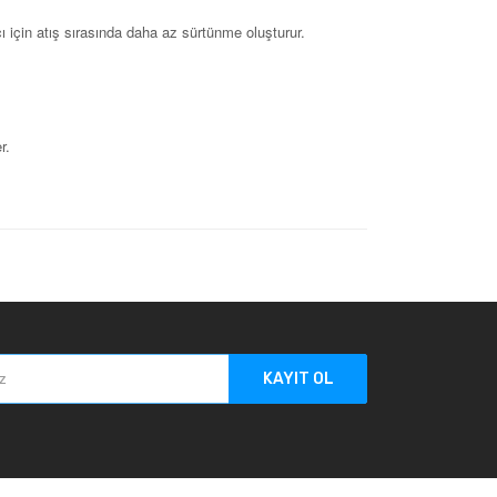
 için atış sırasında daha az sürtünme oluşturur.
r.
KAYIT OL