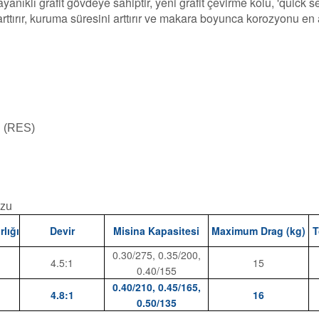
klı grafit gövdeye sahiptir, yeni grafit çevirme kolu, 'quick set
rttırır, kuruma süresini arttırır ve makara boyunca korozyonu en a
i (RES)
uzu
rlığı
Devir
Misina Kapasitesi
Maximum Drag (kg)
T
0.30/275, 0.35/200,
4.5:1
15
0.40/155
0.40/210, 0.45/165,
4.8:1
16
0.50/135