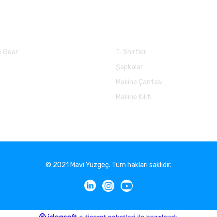
larımız
Balık Günlükleri
 Gear
T-Shirtler
Şapkalar
Makine Çantası
Makine Kılıfı
© 2021 Mavi Yüzgeç. Tüm hakları saklıdır.