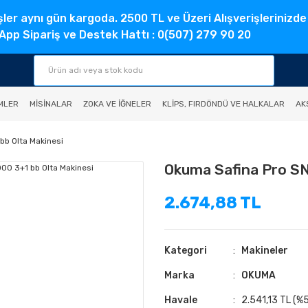
şler aynı gün kargoda. 2500 TL ve Üzeri Alışverişlerinizde
pp Sipariş ve Destek Hattı : 0(507) 279 90 20
MLER
MISINALAR
ZOKA VE İĞNELER
KLIPS, FIRDÖNDÜ VE HALKALAR
AK
bb Olta Makinesi
Okuma Safina Pro SN
2.674,88 TL
Kategori
Makineler
Marka
OKUMA
Havale
2.541,13 TL (%5