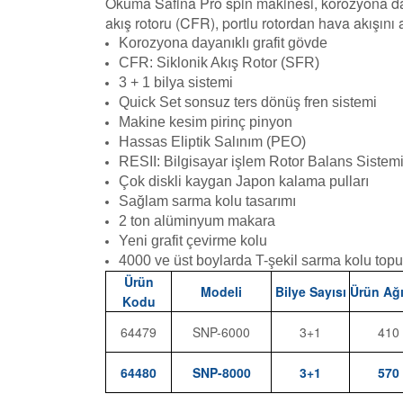
Okuma Safina Pro spin makinesi, korozyona dayanı
akış rotoru (CFR), portlu rotordan hava akışını a
Korozyona dayanıklı grafit gövde
CFR: Siklonik Akış Rotor (SFR)
3 + 1 bilya sistemi
Quick Set sonsuz ters dönüş fren sistemi
Makine kesim pirinç pinyon
Hassas Eliptik Salınım (PEO)
RESII: Bilgisayar işlem Rotor Balans Sistem
Çok diskli kaygan Japon kalama pulları
Sağlam sarma kolu tasarımı
2 ton alüminyum makara
Yeni grafit çevirme kolu
4000 ve üst boylarda T-şekil sarma kolu top
Ürün
Modeli
Bilye Sayısı
Ürün Ağı
Kodu
64479
SNP-6000
3+1
410
64480
SNP-8000
3+1
570