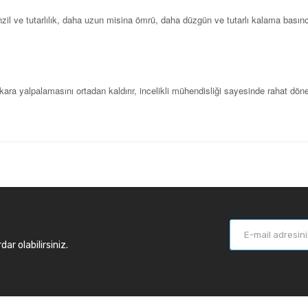
il ve tutarlılık, daha uzun misina ömrü, daha düzgün ve tutarlı kalama basıncı
ra yalpalamasını ortadan kaldırır, incelikli mühendisliği sayesinde rahat döne
r olabilirsiniz.