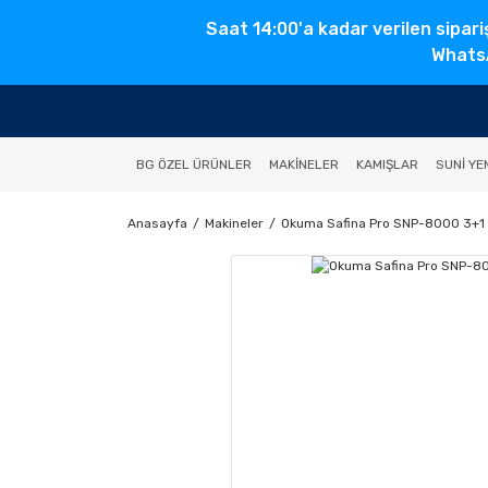
Saat 14:00'a kadar verilen sipari
WhatsA
BG ÖZEL ÜRÜNLER
MAKINELER
KAMIŞLAR
SUNI YE
Anasayfa
Makineler
Okuma Safina Pro SNP-8000 3+1 