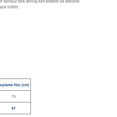
' sonsuz ters dönüş kilit sistemi ve siklonik
za indirir.
oplama Hızı (cm)
79
97