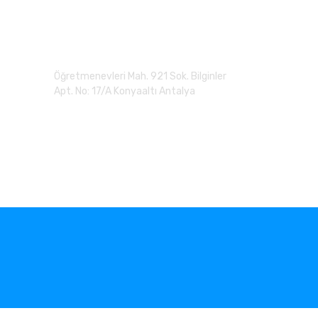
Adres
Öğretmenevleri Mah. 921 Sok. Bilginler
Apt. No: 17/A Konyaaltı Antalya
0 (507) 279 90 20