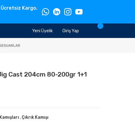
 Ücretsiz Kargo.
Yeni Üyelik
Giriş Yap
SESUARLAR
Jig Cast 204cm 80-200gr 1+1
 Kamışları
,
Çıkrık Kamışı