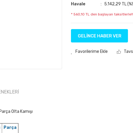
Havale
5.142,29 TL (%5
* 560,10 TL den başlayan taksitlerle!!
GELİNCE HABER VER
Tavs
ENEKLERI
arça Olta Kamışı
ı
Parça