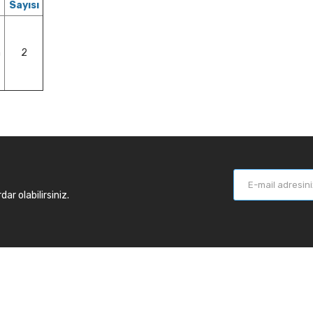
Sayısı
m
2
r olabilirsiniz.
larımız
Balık Günlükleri