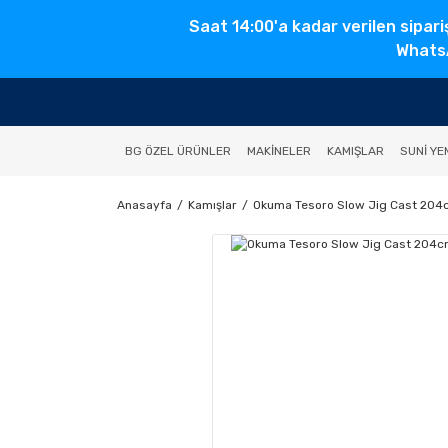
Saat 14:00'a kadar verilen sipari
WhatsA
BG ÖZEL ÜRÜNLER
MAKINELER
KAMIŞLAR
SUNI YE
Anasayfa
Kamışlar
Okuma Tesoro Slow Jig Cast 204c