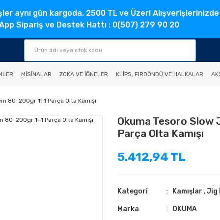
şler aynı gün kargoda. 2500 TL ve Üzeri Alışverişlerinizde
pp Sipariş ve Destek Hattı : 0(507) 279 90 20
MLER
MISINALAR
ZOKA VE İĞNELER
KLIPS, FIRDÖNDÜ VE HALKALAR
AK
m 80-200gr 1+1 Parça Olta Kamışı
Okuma Tesoro Slow 
Parça Olta Kamışı
5.412,94 TL
Kategori
Kamışlar
,
Jig
Marka
OKUMA