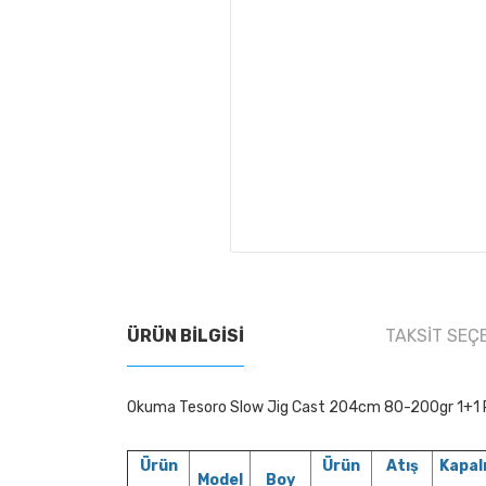
ÜRÜN BILGISI
TAKSIT SEÇ
Okuma Tesoro Slow Jig Cast 204cm 80-200gr 1+1 P
Ürün
Ürün
Atış
Kapal
Model
Boy