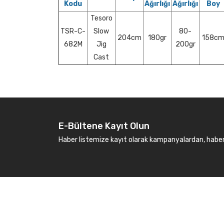
Kodu
Ağırlığı
Ağırlığı
Boy
Tesoro
TSR-C-
Slow
80-
204cm
180gr
158c
682M
Jig
200gr
Cast
E-Bültene Kayıt Olun
Haber listemize kayıt olarak kampanyalardan, haberda
Kurumsal
Marka