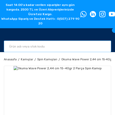
Saat 14:00'a kadar verilen siparişler aynı gün
kargoda. 2500 TL ve Üzeri Alışverişlerinizde
Ücretsiz Kargo.
WhatsApp Sipariş ve Destek Hattı : 0(507) 279 90
20
Anasayfa
Kamışlar
Spin Kamışları
Okuma Wave Power 2,44 cm 15-40gr 2