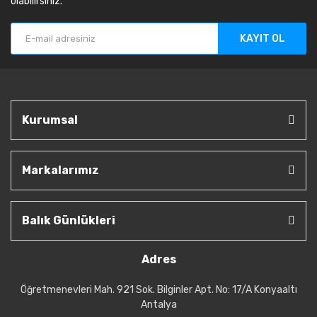
olabilirsiniz.
KAYIT OL
Kurumsal
Markalarımız
Balık Günlükleri
Adres
Öğretmenevleri Mah. 921 Sok. Bilginler Apt. No: 17/A Konyaaltı
Antalya