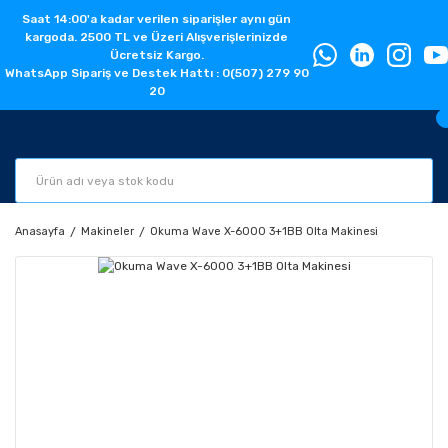
Saat 14:00'a kadar verilen siparişler aynı gün
kargoda. 2500 TL ve Üzeri Alışverişlerinizde
Ücretsiz Kargo.
WhatsApp Sipariş ve Destek Hattı : 0(507) 279 90
20
Anasayfa
Makineler
Okuma Wave X-6000 3+1BB Olta Makinesi