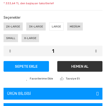
* 333,64 TL den başlayan taksitlerle!!
Seçenekler
2X-LARGE
3X-LARGE
LARGE
MEDİUM
SMALL
X-LARGE
SEPETE EKLE
HEMEN AL
Tavsiye Et
ÜRÜN BILGISI