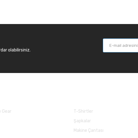
r olabilirsiniz.
larımız
Balık Günlükleri
 Gear
T-Shirtler
Şapkalar
Makine Çantası