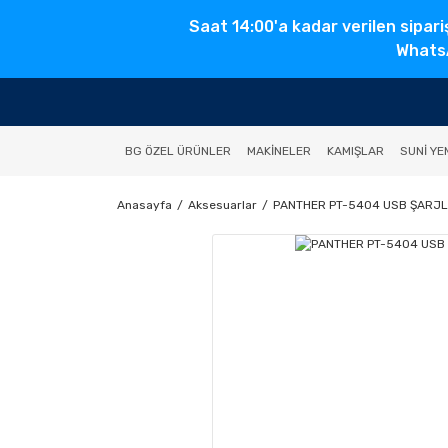
Saat 14:00'a kadar verilen sipari
WhatsA
BG ÖZEL ÜRÜNLER
MAKINELER
KAMIŞLAR
SUNI YE
Anasayfa
Aksesuarlar
PANTHER PT-5404 USB ŞARJL