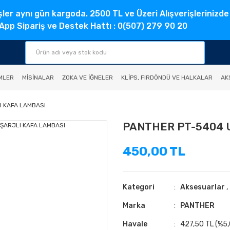
şler aynı gün kargoda. 2500 TL ve Üzeri Alışverişlerinizde
pp Sipariş ve Destek Hattı : 0(507) 279 90 20
MLER
MISINALAR
ZOKA VE İĞNELER
KLIPS, FIRDÖNDÜ VE HALKALAR
AK
I KAFA LAMBASI
PANTHER PT-5404 
450,00 TL
Kategori
Aksesuarlar
,
Marka
PANTHER
Havale
427,50 TL (%5,0