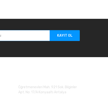
KAYIT OL
Adres
Öğretmenevleri Mah. 921 Sok. Bilginler
Apt. No: 17/A Konyaaltı Antalya
0 (507) 279 90 20