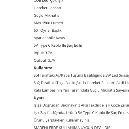
COB Led: Çok Işık
Hareket Sensörü
Güçlü Mıknatıs
Max 1500 Lumen
60° Oynar Başlık
Ayarlanabilir Kayış
5V Type C Kablo Ile Şarj Edilir.
Input: 3.7V
Output: 3.7V
Kullanım:
Sol Taraftaki Aç/Kapa Tuşuna Basıldığında 3W Led Sırasıy
Sağ Taraftaki Tuşa Basıldığında Hareket Sensörü Aktif Hal
Kafa Lambasının Yan Tarafındaki Güçlü Mıknatıs Sayesind
Uyarı
Işığa Doğrudan Bakmayınız Aksi Takdirde Işık Göze Zarar 
Işık Zayıfladığında, Ürünü 5V Type C Kablo Ile Şarj Ediniz.
Ürünü Şarjdayken Kullanmayınız.
MADENLERDE KULLANIMA UYGUN DEĞİLDİR.