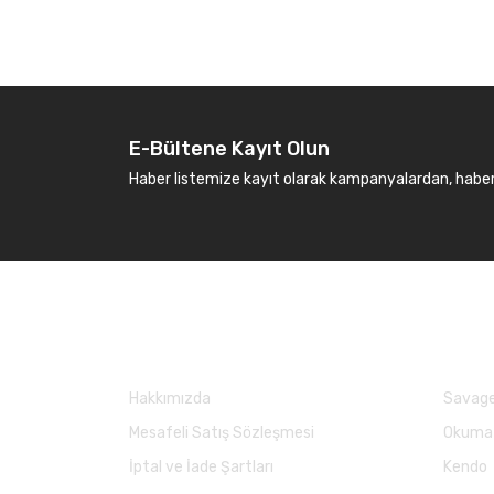
E-Bültene Kayıt Olun
Haber listemize kayıt olarak kampanyalardan, haberda
Kurumsal
Marka
Hakkımızda
Savage
Mesafeli Satış Sözleşmesi
Okuma
İptal ve İade Şartları
Kendo