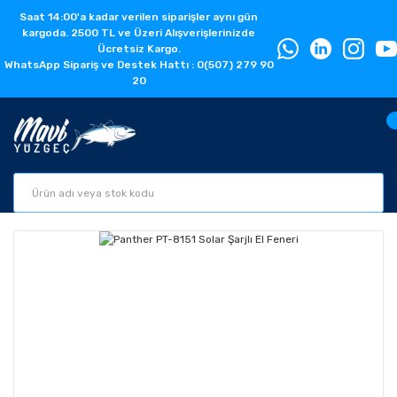
Saat 14:00'a kadar verilen siparişler aynı gün
kargoda. 2500 TL ve Üzeri Alışverişlerinizde
Ücretsiz Kargo.
WhatsApp Sipariş ve Destek Hattı : 0(507) 279 90
20