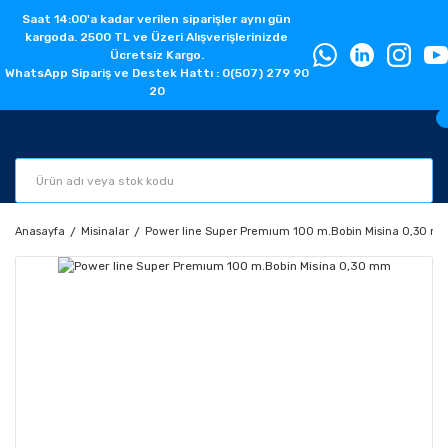
Saat 14:00'a kadar verilen siparişler aynı gün
kargoda. 2500 TL ve Üzeri Alışverişlerinizde
Ücretsiz Kargo.
WhatsApp Sipariş ve Destek Hattı : 0(507) 279 90
20
Anasayfa
Misinalar
Power line Super Premıum 100 m.Bobin Misina 0,30 m