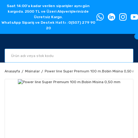
Saat 14:00'a kadar verilen siparişler aynı gün
kargoda. 2500 TL ve Üzeri Alışverişlerinizde
Ücretsiz Kargo.
WhatsApp Sipariş ve Destek Hattı : 0(507) 279 90
20
Anasayfa
Misinalar
Power line Super Premıum 100 m.Bobin Misina 0,50 m