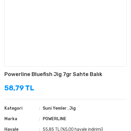
Powerline Bluefish Jig 7gr Sahte Balık
58,79 TL
Kategori
Suni Yemler
,
Jig
Marka
POWERLINE
Havale
55,85 TL (%5,00 havale indirimi)