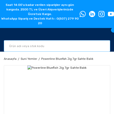
Saat 14:00'a kadar verilen siparişler aynı gün
kargoda. 2500 TL ve Üzeri Alışverişlerinizde
Ücretsiz Kargo.
WhatsApp Sipariş ve Destek Hattı : 0(507) 279 90
20
Anasayfa
Suni Yemler
Powerline Bluefish Jig 7gr Sahte Balık