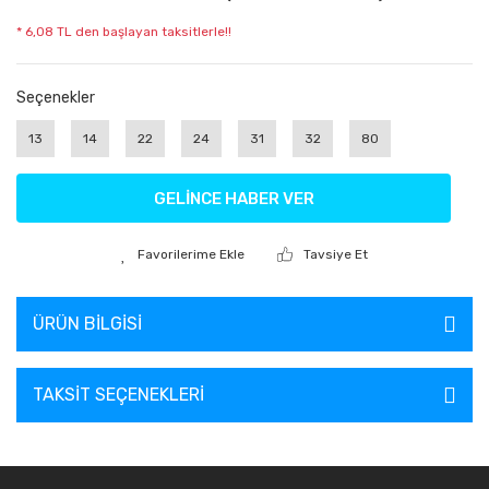
* 6,08 TL den başlayan taksitlerle!!
Seçenekler
13
14
22
24
31
32
80
GELİNCE HABER VER
Tavsiye Et
ÜRÜN BILGISI
TAKSIT SEÇENEKLERI