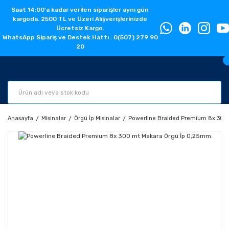
Saat 14:00'a kadar verilen siparişler aynı gün
kargoda. 2500 TL ve Üzeri Alışverişlerinizde
Ücretsiz Kargo.
WhatsApp Sipariş ve Destek Hattı : 0(507) 279 90
20
Anasayfa
Misinalar
Örgü İp Misinalar
Powerline Braided Premium 8x 300