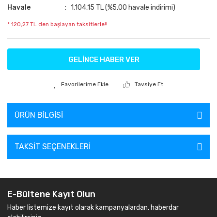
Havale
1.104,15 TL (%5,00 havale indirimi)
* 120,27 TL den başlayan taksitlerle!!
GELİNCE HABER VER
Tavsiye Et
ÜRÜN BILGISI
TAKSIT SEÇENEKLERI
E-Bültene Kayıt Olun
Haber listemize kayıt olarak kampanyalardan, haberdar