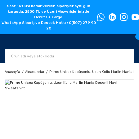
Saat 14:00'a kadar verilen siparişler aynı gün
kargoda. 2500 TL ve Üzeri Alışverişlerinizde
Ücretsiz Kargo.
WhatsApp Sipariş ve Destek Hattı : 0(507) 279 90
20
Anasayfa
Aksesuarlar
Prime Unisex Kapüşonlu, Uzun Kollu Marlin Mania Des