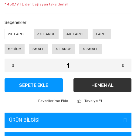
* 450,19 TL den başlayan taksitlerle!!
Seçenekler
2X-LARGE
3X-LARGE
4X-LARGE
LARGE
MEDİUM
SMALL
X-LARGE
X-SMALL
SEPETE EKLE
HEMEN AL
Tavsiye Et
ÜRÜN BILGISI