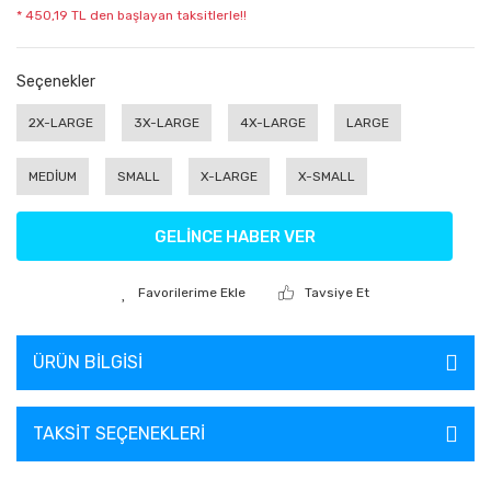
* 450,19 TL den başlayan taksitlerle!!
Seçenekler
2X-LARGE
3X-LARGE
4X-LARGE
LARGE
MEDİUM
SMALL
X-LARGE
X-SMALL
GELİNCE HABER VER
Tavsiye Et
ÜRÜN BILGISI
TAKSIT SEÇENEKLERI