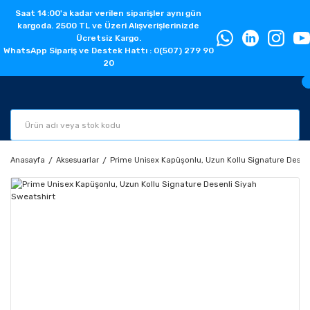
Saat 14:00'a kadar verilen siparişler aynı gün
kargoda. 2500 TL ve Üzeri Alışverişlerinizde
Ücretsiz Kargo.
WhatsApp Sipariş ve Destek Hattı : 0(507) 279 90
20
Anasayfa
Aksesuarlar
Prime Unisex Kapüşonlu, Uzun Kollu Signature Desenl