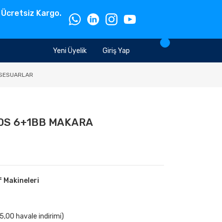
 Ücretsiz Kargo.
Yeni Üyelik
Giriş Yap
SESUARLAR
00S 6+1BB MAKARA
f Makineleri
,00 havale indirimi)