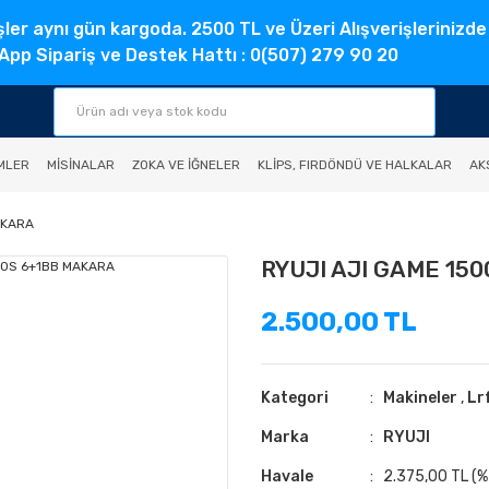
şler aynı gün kargoda. 2500 TL ve Üzeri Alışverişlerinizde
pp Sipariş ve Destek Hattı : 0(507) 279 90 20
MLER
MISINALAR
ZOKA VE İĞNELER
KLIPS, FIRDÖNDÜ VE HALKALAR
AK
AKARA
RYUJI AJI GAME 15
2.500,00 TL
Kategori
Makineler
,
Lr
Marka
RYUJI
Havale
2.375,00 TL (%5