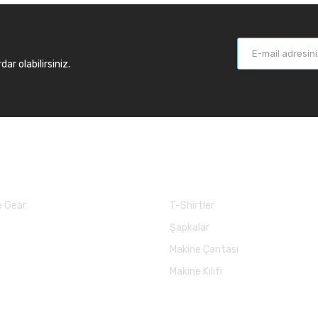
r olabilirsiniz.
larımız
Balık Günlükleri
 Gear
T-Shirtler
Şapkalar
Makine Çantası
Makine Kılıfı