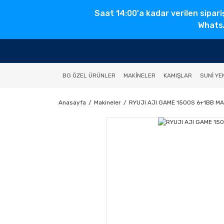
Saat 14:00'a kadar verilen sipari
WhatsA
BG ÖZEL ÜRÜNLER
MAKINELER
KAMIŞLAR
SUNI YE
Anasayfa
Makineler
RYUJI AJI GAME 1500S 6+1BB M