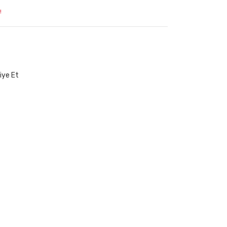
!
iye Et