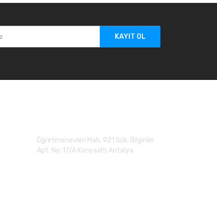
KAYIT OL
Adres
Öğretmenevleri Mah. 921 Sok. Bilginler
Apt. No: 17/A Konyaaltı Antalya
0 (507) 279 90 20