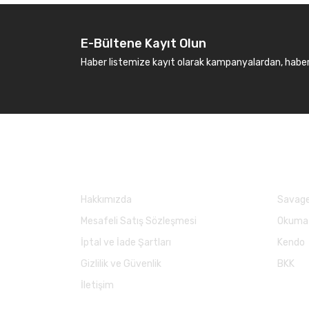
E-Bültene Kayıt Olun
Haber listemize kayıt olarak kampanyalardan, haberda
Kurumsal
Marka
Hakkımızda
Savage
Mesafeli Satış Sözleşmesi
Okuma
İptal ve İade Şartları
Kendo
Gizlilik ve Güvenlik
BKK
İletişim