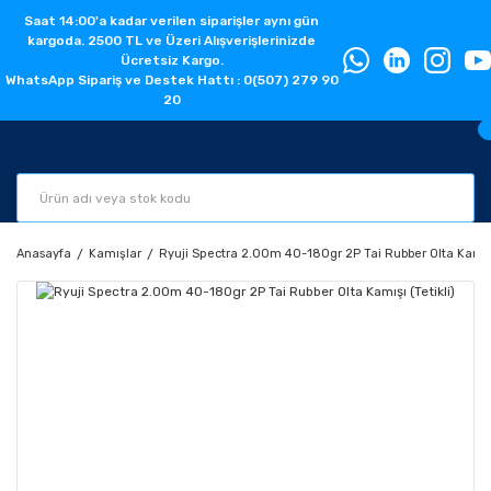
Saat 14:00'a kadar verilen siparişler aynı gün
kargoda. 2500 TL ve Üzeri Alışverişlerinizde
Ücretsiz Kargo.
WhatsApp Sipariş ve Destek Hattı : 0(507) 279 90
20
Anasayfa
Kamışlar
Ryuji Spectra 2.00m 40-180gr 2P Tai Rubber Olta Kamışı 