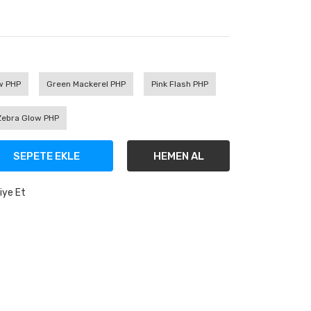
w PHP
Green Mackerel PHP
Pink Flash PHP
Zebra Glow PHP
SEPETE EKLE
HEMEN AL
iye Et