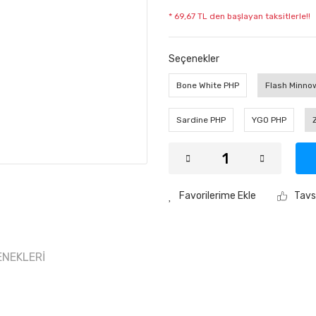
* 69,67 TL den başlayan taksitlerle!!
Seçenekler
Bone White PHP
Flash Minno
Sardine PHP
YGO PHP
Tavs
ENEKLERI