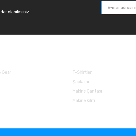
r olabilirsiniz.
larımız
Balık Günlükleri
 Gear
T-Shirtler
Şapkalar
Makine Çantası
Makine Kılıfı