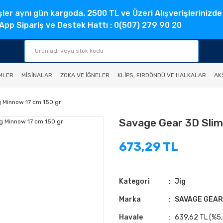
şler aynı gün kargoda. 2500 TL ve Üzeri Alışverişlerinizde
pp Sipariş ve Destek Hattı : 0(507) 279 90 20
MLER
MISINALAR
ZOKA VE İĞNELER
KLIPS, FIRDÖNDÜ VE HALKALAR
AK
 Minnow 17 cm 150 gr
Savage Gear 3D Slim
673,29 TL
Kategori
Jig
Marka
SAVAGE GEAR
Havale
639,62 TL (%5,