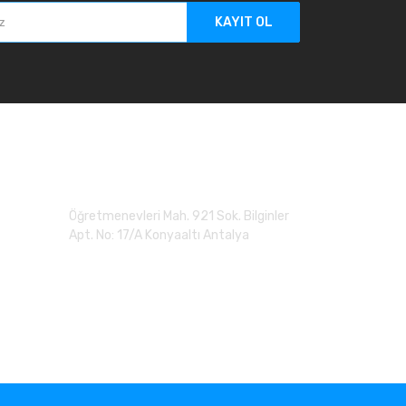
KAYIT OL
Adres
Öğretmenevleri Mah. 921 Sok. Bilginler
Apt. No: 17/A Konyaaltı Antalya
0 (507) 279 90 20