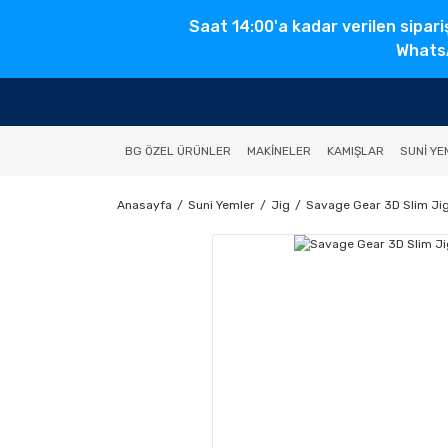
Saat 14:00'a kadar verilen sipari
WhatsA
BG ÖZEL ÜRÜNLER
MAKINELER
KAMIŞLAR
SUNI YE
Anasayfa
Suni Yemler
Jig
Savage Gear 3D Slim Jig