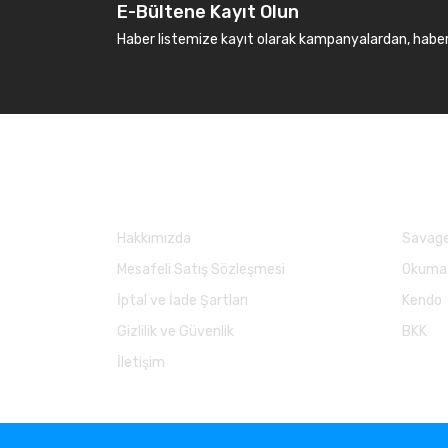
E-Bültene Kayıt Olun
Haber listemize kayıt olarak kampanyalardan, haberda
Kurumsal
Marka
Hakkımızda
Savage
Mesafeli Satış Sözleşmesi
Okuma
İptal ve İade Şartları
Kendo
Gizlilik ve Güvenlik
BKK
İletişim