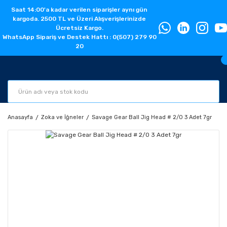
Saat 14:00'a kadar verilen siparişler aynı gün
kargoda. 2500 TL ve Üzeri Alışverişlerinizde
Ücretsiz Kargo.
WhatsApp Sipariş ve Destek Hattı : 0(507) 279 90
20
Anasayfa
Zoka ve İğneler
Savage Gear Ball Jig Head # 2/0 3 Adet 7gr