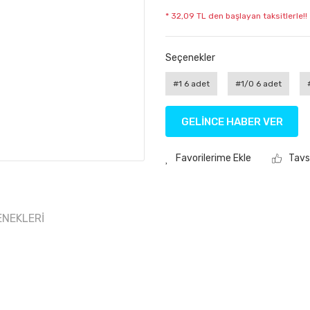
* 32,09 TL den başlayan taksitlerle!!
Seçenekler
#1 6 adet
#1/0 6 adet
GELİNCE HABER VER
Tavs
ENEKLERI