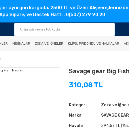
şler aynı gün kargoda. 2500 TL ve Üzeri Alışverişlerinizde
pp Sipariş ve Destek Hattı : 0(507) 279 90 20
MLER
MISINALAR
ZOKA VE İĞNELER
KLIPS, FIRDÖNDÜ VE HALKALAR
AK
e
Savage gear Big Fish
310,08 TL
Kategori
Zoka ve İğnel
Marka
SAVAGE GEAR
Havale
294,57 TL (%5,