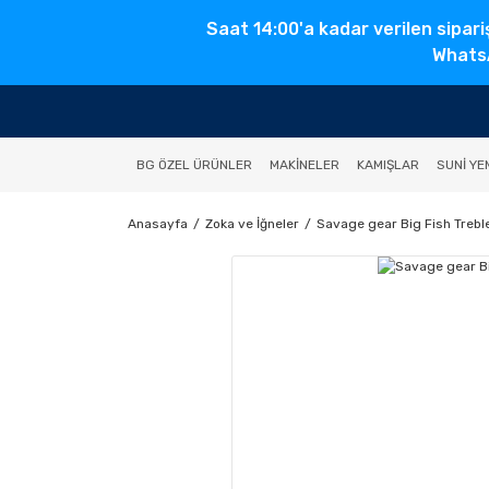
Saat 14:00'a kadar verilen sipari
WhatsA
BG ÖZEL ÜRÜNLER
MAKINELER
KAMIŞLAR
SUNI YE
Anasayfa
Zoka ve İğneler
Savage gear Big Fish Trebl