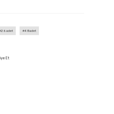
#2 6 adet
#4 8adet
iye Et