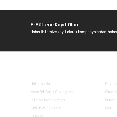
E-Bültene Kayıt Olun
Haber listemize kayıt olarak kampanyalardan, haberda
Kurumsal
Marka
Hakkımızda
Savage
Mesafeli Satış Sözleşmesi
Okuma
İptal ve İade Şartları
Kendo
Gizlilik ve Güvenlik
BKK
İletişim