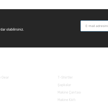
r olabilirsiniz.
larımız
Balık Günlükleri
 Gear
T-Shirtler
Şapkalar
Makine Çantası
Makine Kılıfı