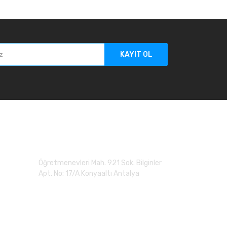
KAYIT OL
Adres
Öğretmenevleri Mah. 921 Sok. Bilginler
Apt. No: 17/A Konyaaltı Antalya
0 (507) 279 90 20