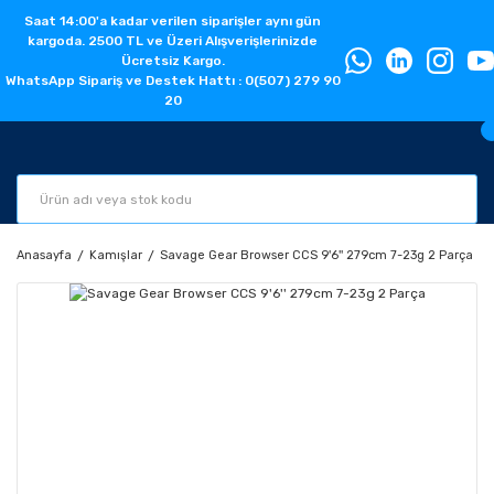
Saat 14:00'a kadar verilen siparişler aynı gün
kargoda. 2500 TL ve Üzeri Alışverişlerinizde
Ücretsiz Kargo.
WhatsApp Sipariş ve Destek Hattı : 0(507) 279 90
20
Anasayfa
Kamışlar
Savage Gear Browser CCS 9'6'' 279cm 7-23g 2 Parça