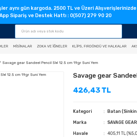
şler aynı gün kargoda. 2500 TL ve Üzeri Alışverişlerinizde
pp Sipariş ve Destek Hattı : 0(507) 279 90 20
MLER
MISINALAR
ZOKA VE İĞNELER
KLIPS, FIRDÖNDÜ VE HALKALAR
AK
Savage gear Sandeel Pencil SW 12.5 cm 19gr Suni Yem
Savage gear Sandeel
426,43 TL
Kategori
Batan (Sinkin
Marka
SAVAGE GEAR
Havale
405,11 TL (%5,0