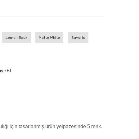
Lemon Back
Matte White
Sayoris
iye Et
çılığı için tasarlanmış ürün yelpazesinde 5 renk.