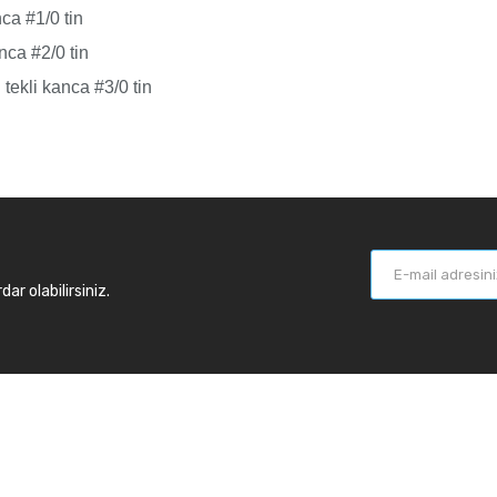
ca #1/0 tin
ca #2/0 tin
ekli kanca #3/0 tin
r olabilirsiniz.
larımız
Balık Günlükleri