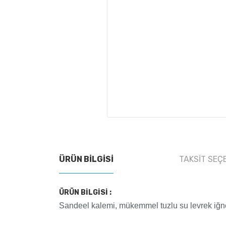
ÜRÜN BILGISI
TAKSIT SEÇ
ÜRÜN BİLGİSİ :
Sandeel kalemi, mükemmel tuzlu su levrek iğneler