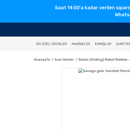
Saat 14:00'a kadar verilen sipari
WhatsA
BG ÖZEL ÜRÜNLER
MAKINELER
KAMIŞLAR
SUNI YE
Anasayfa
Suni Yemler
Batan (Sinking) Maket Balıklar