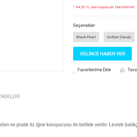
* 44,12 TL den başlayan taksitlerle!!
Seçenekler
Black Pearl
Cotton Candy
GELİNCE HABER VER
Tavs
ENEKLERI
i ve pratik tiz iğne koruyucusu ile birlikte verilir. Levrek balık