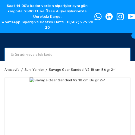
Saat 14:00'a kadar verilen siparişler aynı gün
kargoda. 2500 TL ve Üzeri Alışverişlerinizde
Ücretsiz Kargo.
WhatsApp Sipariş ve Destek Hattı : 0(507) 279 90
20
Anasayfa
Suni Yemler
Savage Gear Sandeel V2 18 cm 86 gr 2+1