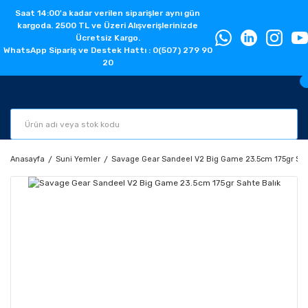
Saat 14:00'a kadar verilen siparişler aynı gün
kargoda. 2500 TL ve Üzeri Alışverişlerinizde
Ücretsiz Kargo.
WhatsApp Sipariş ve Destek Hattı : 0(507) 279 90
20
Anasayfa
Suni Yemler
Savage Gear Sandeel V2 Big Game 23.5cm 175gr Sah