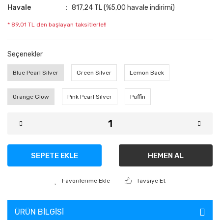
Havale
817,24 TL (%5,00 havale indirimi)
* 89,01 TL den başlayan taksitlerle!!
Seçenekler
Blue Pearl Silver
Green Silver
Lemon Back
Orange Glow
Pink Pearl Silver
Puffin
SEPETE EKLE
HEMEN AL
Tavsiye Et
ÜRÜN BILGISI