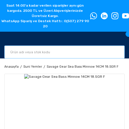
Saat 14:00'a kadar verilen siparişler aynı gün
kargoda. 2500 TL ve Üzeri Alışverişlerinizde
Ücretsiz Kargo.
WhatsApp Sipariş ve Destek Hattı : 0(507) 279 90
20
Anasayfa
Suni Yemler
Savage Gear Sea Bass Minnow 14CM 18.5GR F