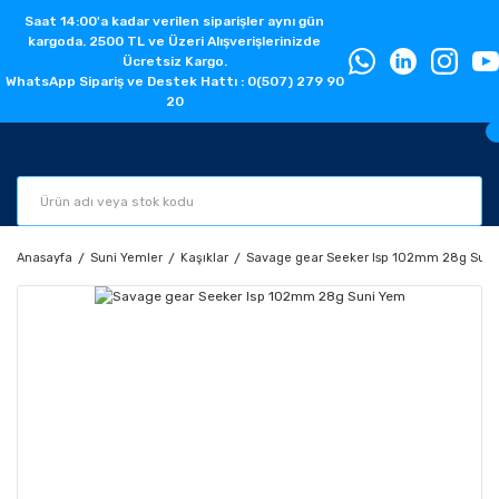
Saat 14:00'a kadar verilen siparişler aynı gün
kargoda. 2500 TL ve Üzeri Alışverişlerinizde
Ücretsiz Kargo.
WhatsApp Sipariş ve Destek Hattı : 0(507) 279 90
20
Anasayfa
Suni Yemler
Kaşıklar
Savage gear Seeker Isp 102mm 28g Sun