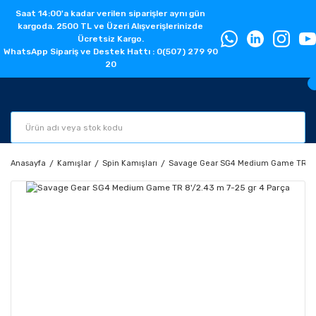
Saat 14:00'a kadar verilen siparişler aynı gün
kargoda. 2500 TL ve Üzeri Alışverişlerinizde
Ücretsiz Kargo.
WhatsApp Sipariş ve Destek Hattı : 0(507) 279 90
20
Anasayfa
Kamışlar
Spin Kamışları
Savage Gear SG4 Medium Game TR 8'/