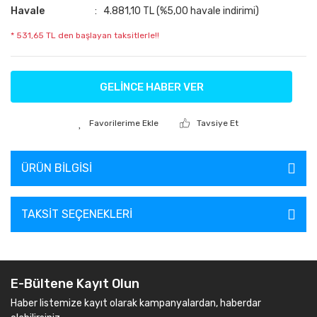
Havale
4.881,10 TL (%5,00 havale indirimi)
* 531,65 TL den başlayan taksitlerle!!
GELİNCE HABER VER
Tavsiye Et
ÜRÜN BILGISI
TAKSIT SEÇENEKLERI
E-Bültene Kayıt Olun
Haber listemize kayıt olarak kampanyalardan, haberdar