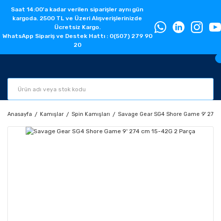
Saat 14:00'a kadar verilen siparişler aynı gün
kargoda. 2500 TL ve Üzeri Alışverişlerinizde
Ücretsiz Kargo.
WhatsApp Sipariş ve Destek Hattı : 0(507) 279 90
20
Anasayfa
Kamışlar
Spin Kamışları
Savage Gear SG4 Shore Game 9' 274 