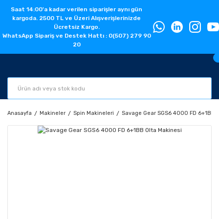
Saat 14:00'a kadar verilen siparişler aynı gün
kargoda. 2500 TL ve Üzeri Alışverişlerinizde
Ücretsiz Kargo.
WhatsApp Sipariş ve Destek Hattı : 0(507) 279 90
20
Anasayfa
Makineler
Spin Makineleri
Savage Gear SGS6 4000 FD 6+1BB O