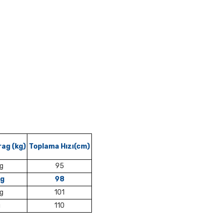
ag (kg)
Toplama Hızı(cm)
kg
95
kg
98
kg
101
g
110