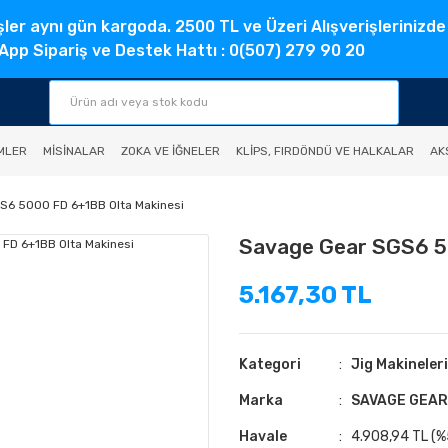
şler aynı gün kargoda. 2500 TL ve Üzeri Alışverişlerinizde
pp Sipariş ve Destek Hattı : 0(507) 279 90 20
MLER
MISINALAR
ZOKA VE İĞNELER
KLIPS, FIRDÖNDÜ VE HALKALAR
AK
S6 5000 FD 6+1BB Olta Makinesi
Savage Gear SGS6 5
5.167,30 TL
Kategori
Jig Makineleri
Marka
SAVAGE GEAR
Havale
4.908,94 TL (%5