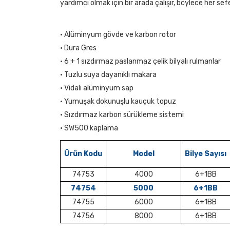
yardımcı olmak için bir arada çalışır, böylece her sef
• Alüminyum gövde ve karbon rotor
• Dura Gres
• 6 + 1 sızdırmaz paslanmaz çelik bilyalı rulmanlar
• Tuzlu suya dayanıklı makara
• Vidalı alüminyum sap
• Yumuşak dokunuşlu kauçuk topuz
• Sızdırmaz karbon sürükleme sistemi
• SW500 kaplama
Ürün Kodu
Model
Bilye Sayısı
74753
4000
6+1BB
74754
5000
6+1BB
74755
6000
6+1BB
74756
8000
6+1BB