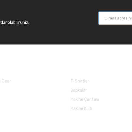
r olabilirsiniz.
larımız
Balık Günlükleri
 Gear
T-Shirtler
Şapkalar
Makine Çantası
Makine Kılıfı