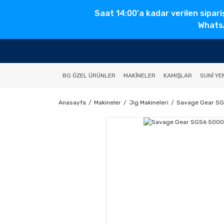
Saat 14:00'a kadar verilen sipari
WhatsA
BG ÖZEL ÜRÜNLER
MAKINELER
KAMIŞLAR
SUNI YE
Anasayfa
Makineler
Jig Makineleri
Savage Gear SG