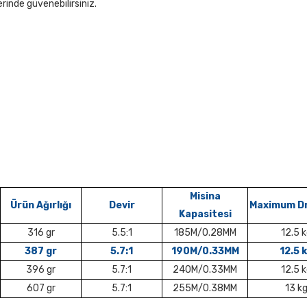
erinde güvenebilirsiniz.
Misina
Ürün Ağırlığı
Devir
Maximum Dr
Kapasitesi
316 gr
5.5:1
185M/0.28MM
12.5 
387 gr
5.7:1
190M/0.33MM
12.5 
396 gr
5.7:1
240M/0.33MM
12.5 
607 gr
5.7:1
255M/0.38MM
13 k