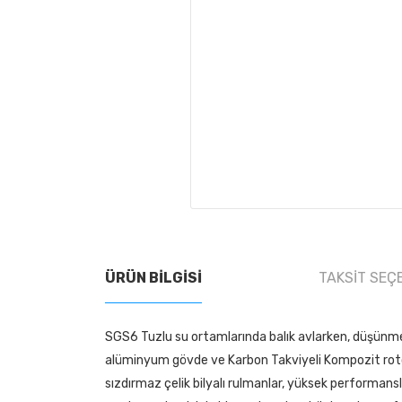
ÜRÜN BILGISI
TAKSIT SEÇ
SGS6 Tuzlu su ortamlarında balık avlarken, düşünme
alüminyum gövde ve Karbon Takviyeli Kompozit rotor 
sızdırmaz çelik bilyalı rulmanlar, yüksek performansl