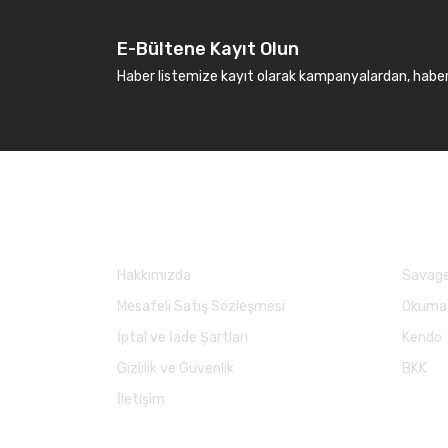
E-Bültene Kayıt Olun
Haber listemize kayıt olarak kampanyalardan, haberda
Kurumsal
Marka
Hakkımızda
Savage
Mesafeli Satış Sözleşmesi
Okuma
İptal ve İade Şartları
Kendo
Gizlilik ve Güvenlik
BKK
İletişim