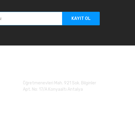
KAYIT OL
Adres
Öğretmenevleri Mah. 921 Sok. Bilginler
Apt. No: 17/A Konyaaltı Antalya
0 (507) 279 90 20