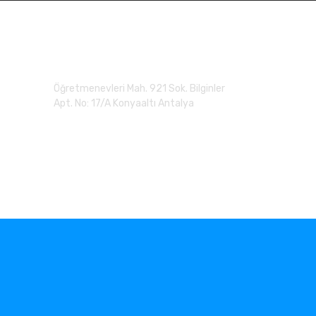
Adres
Öğretmenevleri Mah. 921 Sok. Bilginler
Apt. No: 17/A Konyaaltı Antalya
0 (507) 279 90 20