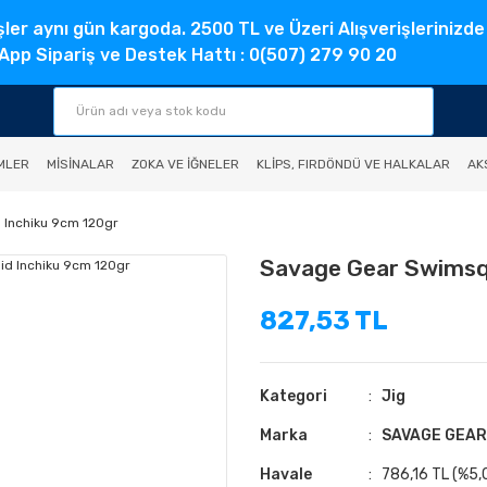
şler aynı gün kargoda. 2500 TL ve Üzeri Alışverişlerinizde
pp Sipariş ve Destek Hattı : 0(507) 279 90 20
MLER
MISINALAR
ZOKA VE İĞNELER
KLIPS, FIRDÖNDÜ VE HALKALAR
AK
Inchiku 9cm 120gr
Savage Gear Swimsq
827,53 TL
Kategori
Jig
Marka
SAVAGE GEAR
Havale
786,16 TL (%5,0