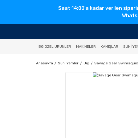
Saat 14:00'a kadar verilen sipari
WhatsA
BG ÖZEL ÜRÜNLER
MAKINELER
KAMIŞLAR
SUNI YE
Anasayfa
Suni Yemler
Jig
Savage Gear Swimsquid 