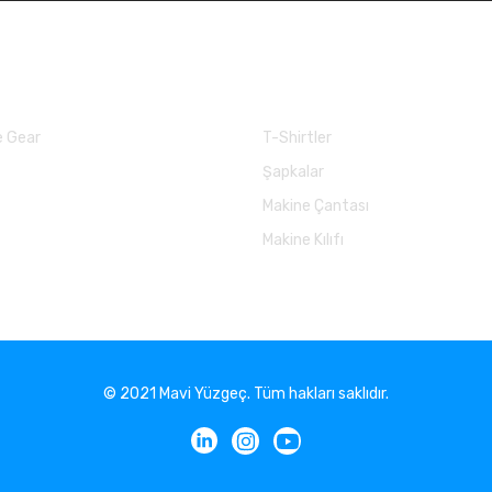
larımız
Balık Günlükleri
 Gear
T-Shirtler
Şapkalar
Makine Çantası
Makine Kılıfı
© 2021 Mavi Yüzgeç. Tüm hakları saklıdır.