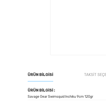
ÜRÜN BILGISI
TAKSIT SEÇ
ÜRÜN BİLGİSİ :
Savage Gear Swimsquid Inchiku 9cm 120gr