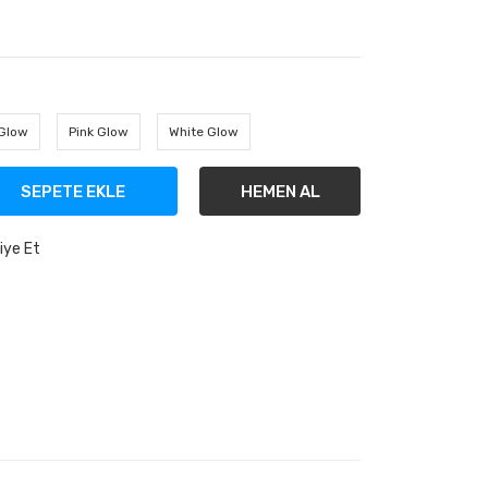
Glow
Pink Glow
White Glow
SEPETE EKLE
HEMEN AL
iye Et