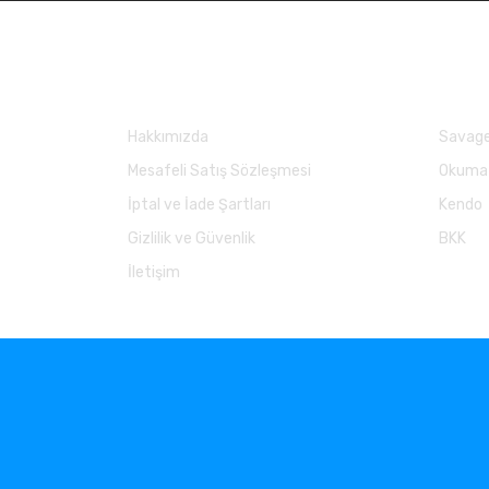
Kurumsal
Marka
Hakkımızda
Savage
Mesafeli Satış Sözleşmesi
Okuma
İptal ve İade Şartları
Kendo
Gizlilik ve Güvenlik
BKK
İletişim