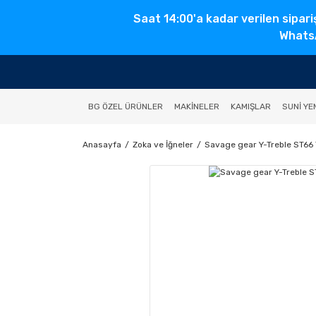
Saat 14:00'a kadar verilen sipari
WhatsA
BG ÖZEL ÜRÜNLER
MAKINELER
KAMIŞLAR
SUNI YE
Anasayfa
Zoka ve İğneler
Savage gear Y-Treble ST66 