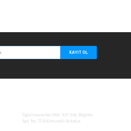
KAYIT OL
Adres
Öğretmenevleri Mah. 921 Sok. Bilginler
Apt. No: 17/A Konyaaltı Antalya