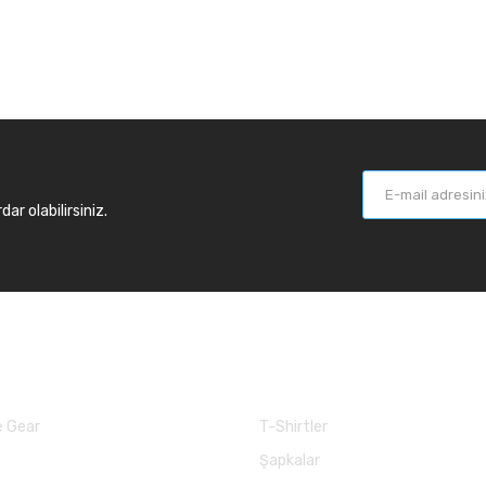
r olabilirsiniz.
larımız
Balık Günlükleri
 Gear
T-Shirtler
Şapkalar