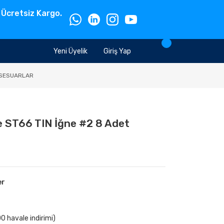
 Ücretsiz Kargo.
Yeni Üyelik
Giriş Yap
SESUARLAR
e ST66 TIN İğne #2 8 Adet
er
0 havale indirimi)