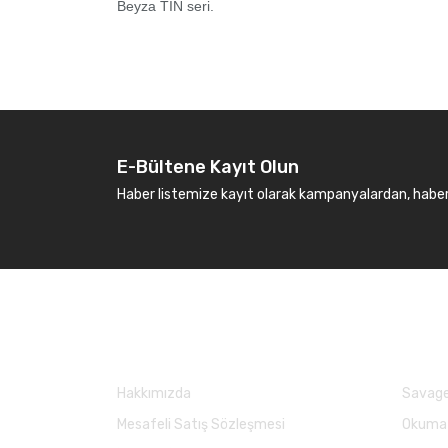
Beyza TIN seri.
E-Bültene Kayıt Olun
Haber listemize kayıt olarak kampanyalardan, haberda
Kurumsal
Marka
Hakkımızda
Savage
Mesafeli Satış Sözleşmesi
Okuma