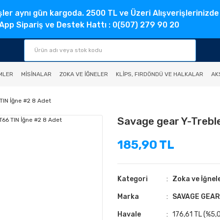
şler aynı gün kargoda. 2500 TL ve Üzeri Alışverişlerinizde
pp Sipariş ve Destek Hattı : 0(507) 279 90 20
MLER
MISINALAR
ZOKA VE İĞNELER
KLIPS, FIRDÖNDÜ VE HALKALAR
AK
TIN İğne #2 8 Adet
Savage gear Y-Trebl
185,90 TL
Kategori
Zoka ve İğnel
Marka
SAVAGE GEAR
Havale
176,61 TL (%5,0