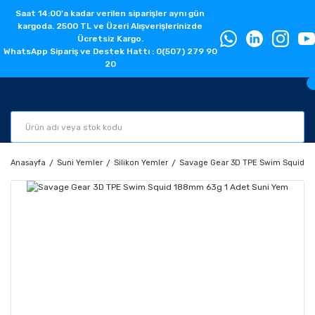
Saat 14:00'a kadar verilen siparişler aynı gün
kargoda. 2500 TL ve Üzeri Alışverişlerinizde
Ücretsiz Kargo.
WhatsApp Sipariş ve Destek Hattı : 0(507) 279 90
20
Anasayfa
Suni Yemler
Silikon Yemler
Savage Gear 3D TPE Swim Squid 1