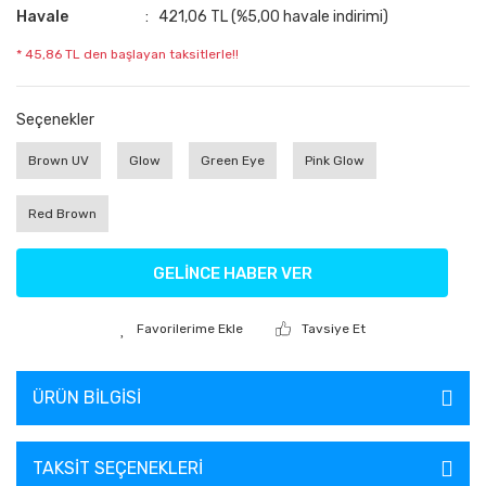
Havale
421,06 TL (%5,00 havale indirimi)
* 45,86 TL den başlayan taksitlerle!!
Seçenekler
Brown UV
Glow
Green Eye
Pink Glow
Red Brown
GELİNCE HABER VER
Tavsiye Et
ÜRÜN BILGISI
TAKSIT SEÇENEKLERI