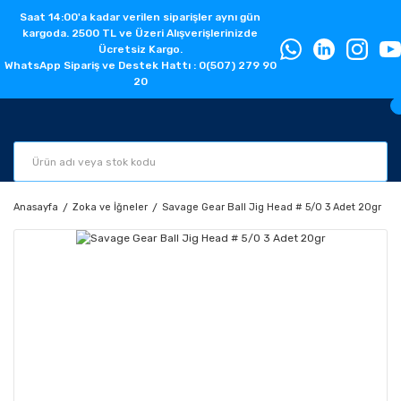
Saat 14:00'a kadar verilen siparişler aynı gün
kargoda. 2500 TL ve Üzeri Alışverişlerinizde
Ücretsiz Kargo.
WhatsApp Sipariş ve Destek Hattı : 0(507) 279 90
20
Anasayfa
Zoka ve İğneler
Savage Gear Ball Jig Head # 5/0 3 Adet 20gr